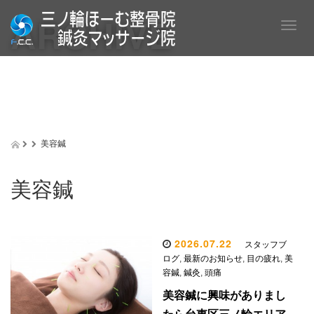
ARCHIVE
T
o
g
g
l
e
n
a
v
美容鍼
i
g
a
美容鍼
t
i
o
n
2026.07.22
スタッフブ
ログ
,
最新のお知らせ
,
目の疲れ
,
美
容鍼
,
鍼灸
,
頭痛
美容鍼に興味がありまし