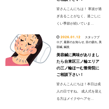
皆さんこんにちは！ 寒波が過
ぎ去ることがなく、過ごしに
くい季節が続いていま…
2026.01.12
スタッフブ
ログ
,
最新のお知らせ
,
目の疲れ
,
美
容鍼
,
鍼灸
美容鍼に興味がありまし
たら台東区三ノ輪エリア
の三ノ輪ほーむ整骨院に
ご相談下さい！
皆さんこんにちは！本日は成
人の日ですね。 成人式を迎え
る方はメイクやヘアセ…