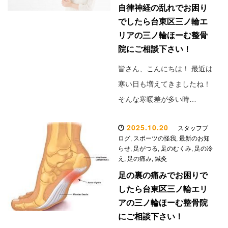
自律神経の乱れでお困り
でしたら台東区三ノ輪エ
リアの三ノ輪ほーむ整骨
院にご相談下さい！
皆さん、こんにちは！ 最近は
寒い日も増えてきましたね！
そんな寒暖差が多い時…
2025.10.20
スタッフブ
ログ
,
スポーツの怪我
,
最新のお知
らせ
,
足がつる
,
足のむくみ
,
足の冷
え
,
足の痛み
,
鍼灸
足の裏の痛みでお困りで
したら台東区三ノ輪エリ
アの三ノ輪ほーむ整骨院
にご相談下さい！