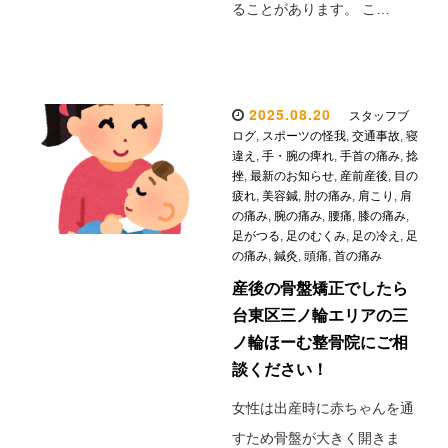
ることがあります。 こ…
2025.08.20
スタッフブ
ログ
,
スポーツの怪我
,
交通事故
,
寝
違え
,
手・腕の痺れ
,
手首の痛み
,
捻
挫
,
最新のお知らせ
,
産前産後
,
目の
疲れ
,
美容鍼
,
肘の痛み
,
肩こり
,
肩
の痛み
,
腕の痛み
,
腰痛
,
膝の痛み
,
足がつる
,
足のむくみ
,
足の冷え
,
足
の痛み
,
鍼灸
,
頭痛
,
首の痛み
産後の骨盤矯正でしたら
台東区三ノ輪エリアの三
ノ輪ほーむ整骨院にご相
談ください！
女性は出産時に赤ちゃんを通
すため骨盤が大きく開きま