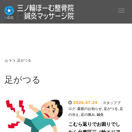
ARCHIVE
T
o
g
g
l
e
n
a
v
足がつる
i
g
a
足がつる
t
i
o
n
2026.07.24
スタッフブ
ログ
,
最新のお知らせ
,
足がつる
,
足
の冷え
,
足の痛み
,
鍼灸
こむら返りでお困りでし