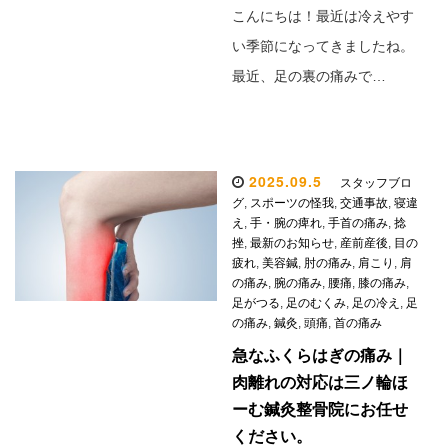
こんにちは！最近は冷えやす
い季節になってきましたね。
最近、足の裏の痛みで…
2025.09.5
スタッフブロ
グ
,
スポーツの怪我
,
交通事故
,
寝違
え
,
手・腕の痺れ
,
手首の痛み
,
捻
挫
,
最新のお知らせ
,
産前産後
,
目の
疲れ
,
美容鍼
,
肘の痛み
,
肩こり
,
肩
の痛み
,
腕の痛み
,
腰痛
,
膝の痛み
,
足がつる
,
足のむくみ
,
足の冷え
,
足
の痛み
,
鍼灸
,
頭痛
,
首の痛み
急なふくらはぎの痛み｜
肉離れの対応は三ノ輪ほ
ーむ鍼灸整骨院にお任せ
ください。