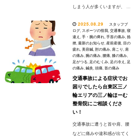
しまう人が多くいますが、 …
2025.08.29
スタッフブ
ログ
,
スポーツの怪我
,
交通事故
,
寝
違え
,
手・腕の痺れ
,
手首の痛み
,
捻
挫
,
最新のお知らせ
,
産前産後
,
目の
疲れ
,
美容鍼
,
肘の痛み
,
肩こり
,
肩
の痛み
,
腕の痛み
,
腰痛
,
膝の痛み
,
足がつる
,
足のむくみ
,
足の冷え
,
足
の痛み
,
鍼灸
,
頭痛
,
首の痛み
交通事故による症状でお
困りでしたら台東区三ノ
輪エリアの三ノ輪ほーむ
整骨院にご相談くださ
い！
交通事故に遭うと首や肩、腰
などに痛みや違和感が出てく