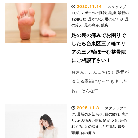
2025.11.14
スタッフブ
ログ
,
スポーツの怪我
,
捻挫
,
最新の
お知らせ
,
足がつる
,
足のむくみ
,
足
の冷え
,
足の痛み
,
鍼灸
足の裏の痛みでお困りで
したら台東区三ノ輪エリ
アの三ノ輪ほーむ整骨院
にご相談下さい！
皆さん、こんにちは！ 足元が
冷える季節になってきました
ね。 そんな中…
2025.11.3
スタッフブロ
グ
,
最新のお知らせ
,
目の疲れ
,
肩こ
り
,
肩の痛み
,
腰痛
,
足がつる
,
足の
むくみ
,
足の冷え
,
足の痛み
,
鍼灸
,
頭痛
,
首の痛み