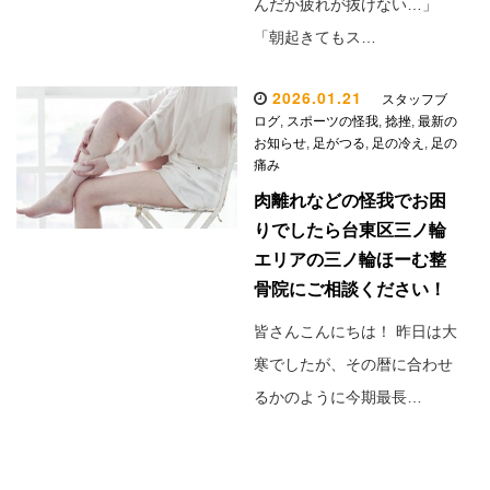
んだか疲れが抜けない…」
「朝起きてもス…
2026.01.21
スタッフブ
ログ
,
スポーツの怪我
,
捻挫
,
最新の
お知らせ
,
足がつる
,
足の冷え
,
足の
痛み
肉離れなどの怪我でお困
りでしたら台東区三ノ輪
エリアの三ノ輪ほーむ整
骨院にご相談ください！
皆さんこんにちは！ 昨日は大
寒でしたが、その暦に合わせ
るかのように今期最長…