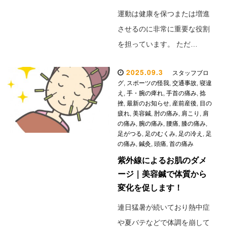
運動は健康を保つまたは増進
させるのに非常に重要な役割
を担っています。 ただ…
2025.09.3
スタッフブロ
グ
,
スポーツの怪我
,
交通事故
,
寝違
え
,
手・腕の痺れ
,
手首の痛み
,
捻
挫
,
最新のお知らせ
,
産前産後
,
目の
疲れ
,
美容鍼
,
肘の痛み
,
肩こり
,
肩
の痛み
,
腕の痛み
,
腰痛
,
膝の痛み
,
足がつる
,
足のむくみ
,
足の冷え
,
足
の痛み
,
鍼灸
,
頭痛
,
首の痛み
紫外線によるお肌のダメ
ージ｜美容鍼で体質から
変化を促します！
連日猛暑が続いており熱中症
や夏バテなどで体調を崩して