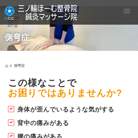
T
o
g
g
側弯症
l
e
n
a
v
側弯症
i
g
a
この様なことで
t
お困りではありませんか?
i
o
n
身体が歪んでいるような気がする
背中の痛みがある
腰の痛みがある