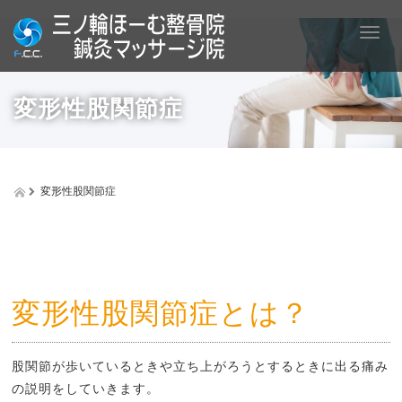
T
o
g
g
変形性股関節症
l
e
n
a
v
変形性股関節症
i
g
a
t
i
o
n
変形性股関節症とは？
股関節が歩いているときや立ち上がろうとするときに出る痛み
の説明をしていきます。