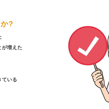
か?
た
とが増えた
きている