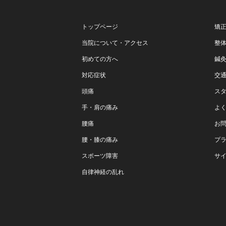
トップページ
矯
当院について・アクセス
整
初めての方へ
鍼
対応症状
交
頭痛
ス
手・肩の痛み
よ
腰痛
お
腰・膝の痛み
プ
スポーツ障害
サ
自律神経の乱れ