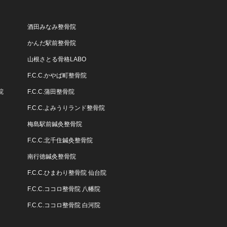
酒田みなみ整骨院
かんだ駅前整骨院
山根さとる骨格LABO
F.C.C.かやば町整骨院
院
F.C.C.蒲田整骨院
F.C.C.よみうりランド整骨院
梅島駅前鍼灸整骨院
F.C.C.北千住鍼灸整骨院
南行徳鍼灸整骨院
F.C.C.ひまわり整骨院 仙台院
F.C.C.ココロ整骨院 八幡院
F.C.C.ココロ整骨院 白河院