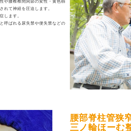
性や腰椎椎間関節の変性・黄色靱
されて神経を圧迫します。
症します。
と呼ばれる尿失禁や便失禁などの
腰部脊柱管狭
三ノ輪ほーむ