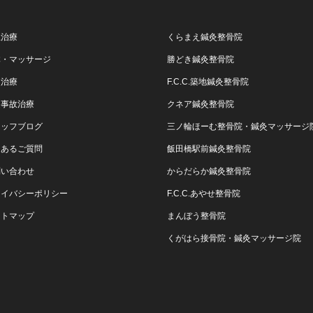
正治療
くらまえ鍼灸整骨院
体・マッサージ
勝どき鍼灸整骨院
灸治療
F.C.C.築地鍼灸整骨院
通事故治療
クネア鍼灸整骨院
タッフブログ
三ノ輪ほーむ整骨院・鍼灸マッサージ
くあるご質問
飯田橋駅前鍼灸整骨院
問い合わせ
からだらか鍼灸整骨院
ライバシーポリシー
F.C.C.あやせ整骨院
イトマップ
まんぼう整骨院
くがはら接骨院・鍼灸マッサージ院