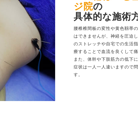
ジ院
の
具体的な施術
腰椎椎間板の変性や黄色靱帯
はできませんが、神経を圧迫
のストレッチや自宅での生活
療することで血流を良くして
また、体幹や下肢筋力の低下
症状は一人一人違いますので
す。