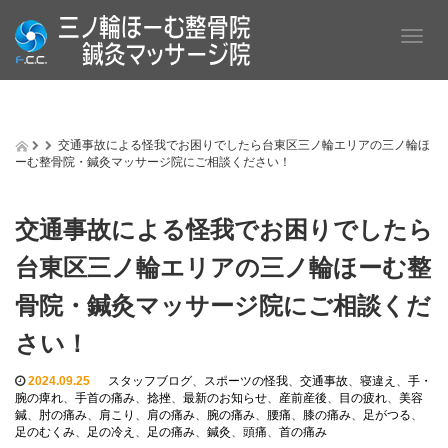
T
o
g
g
l
e
交通事故による怪我でお困りでしたら台東区三ノ輪エリアの三ノ輪ほ
n
ーむ整骨院・鍼灸マッサージ院にご相談ください！
a
v
i
交通事故による怪我でお困りでしたら
g
a
台東区三ノ輪エリアの三ノ輪ほーむ整
t
i
骨院・鍼灸マッサージ院にご相談くだ
o
さい！
n
2024.09.25
スタッフブログ
、
スポーツの怪我
、
交通事故
、
寝違え
、
手・
腕の痺れ
、
手首の痛み
、
捻挫
、
最新のお知らせ
、
産前産後
、
目の疲れ
、
美容
鍼
、
肘の痛み
、
肩こり
、
肩の痛み
、
腕の痛み
、
腰痛
、
膝の痛み
、
足がつる
、
足のむくみ
、
足の冷え
、
足の痛み
、
鍼灸
、
頭痛
、
首の痛み