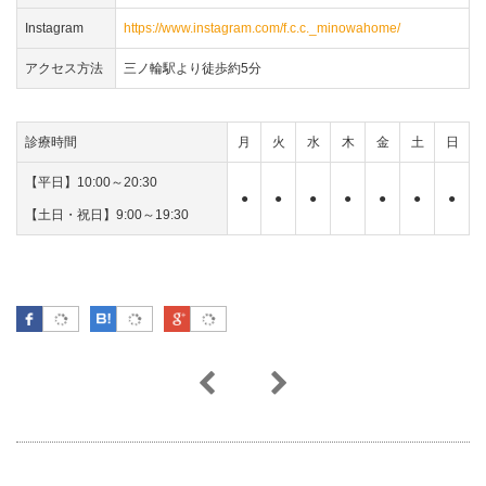
Instagram
https://www.instagram.com/f.c.c._minowahome/
アクセス方法
三ノ輪駅より徒歩約5分
診療時間
月
火
水
木
金
土
日
【平日】10:00～20:30
●
●
●
●
●
●
●
【土日・祝日】9:00～19:30
Facebook
はてなブックマーク
Google Plus